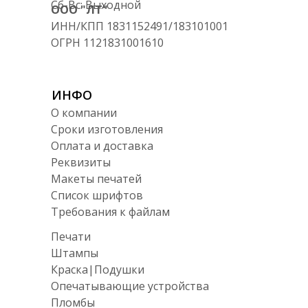
Сб-Вс: Выходной
ООО "ЛТ"
ИНН/КПП 1831152491/183101001
ОГРН 1121831001610
ИНФО
О компании
Сроки изготовления
Оплата и доставка
Реквизиты
Макеты печатей
Список шрифтов
Требования к файлам
Печати
Штампы
Краска|Подушки
Опечатывающие устройства
Пломбы