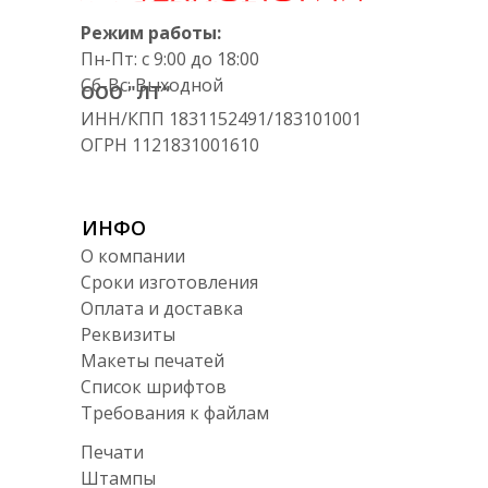
Режим работы:
Пн-Пт: с 9:00 до 18:00
Сб-Вс: Выходной
ООО "ЛТ"
ИНН/КПП 1831152491/183101001
ОГРН 1121831001610
ИНФО
О компании
Сроки изготовления
Оплата и доставка
Реквизиты
Макеты печатей
Список шрифтов
Требования к файлам
Печати
Штампы