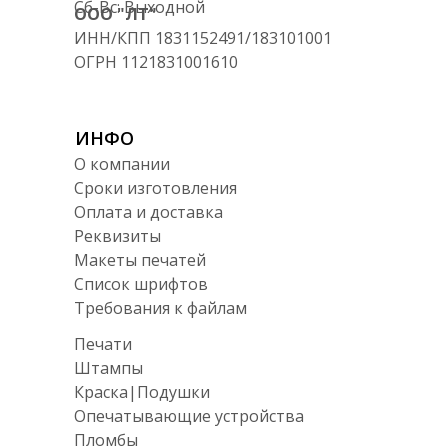
Сб-Вс: Выходной
ООО "ЛТ"
ИНН/КПП 1831152491/183101001
ОГРН 1121831001610
ИНФО
О компании
Сроки изготовления
Оплата и доставка
Реквизиты
Макеты печатей
Список шрифтов
Требования к файлам
Печати
Штампы
Краска|Подушки
Опечатывающие устройства
Пломбы