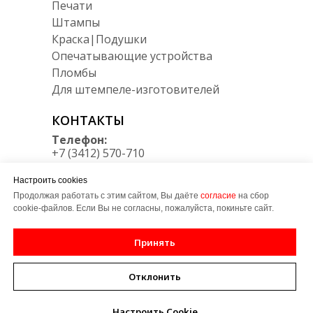
Печати
Штампы
Краска|Подушки
Опечатывающие устройства
Пломбы
Для штемпеле-изготовителей
КОНТАКТЫ
Телефон:
+7 (3412) 570-710
Мессенджеры:
Настроить cookies
Telegram/Max
+7 950 164 34 30
Продолжая работать с этим сайтом, Вы даёте
согласие
на сбор
cookie-файлов. Если Вы не согласны, пожалуйста, покиньте сайт.
E-mail:
zakaz@LT-udm.ru
Принять
Адрес:
426008, УР, г. Ижевск, ул.
Отклонить
Пушкинская, 220
(вход с торца дома со стороны
Настроить Cookie