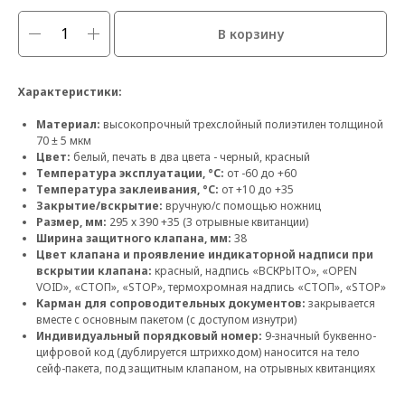
В корзину
Характеристики:
Материал:
высокопрочный трехслойный полиэтилен толщиной
70 ± 5 мкм
Цвет:
белый, печать в два цвета - черный, красный
Температура эксплуатации, °С:
от -60 до +60
Температура заклеивания, °С:
от +10 до +35
Закрытие/вскрытие:
вручную/с помощью ножниц
Размер, мм:
295 х 390 +35 (3 отрывные квитанции)
Ширина защитного клапана, мм:
38
Цвет клапана и проявление индикаторной надписи при
вскрытии клапана:
красный, надпись «ВСКРЫТО», «OPEN
VOID», «СТОП», «STOP», термохромная надпись «СТОП», «STOP»
Карман для сопроводительных документов:
закрывается
вместе с основным пакетом (с доступом изнутри)
Индивидуальный порядковый номер:
9-значный буквенно-
цифровой код (дублируется штрихкодом) наносится на тело
сейф-пакета, под защитным клапаном, на отрывных квитанциях