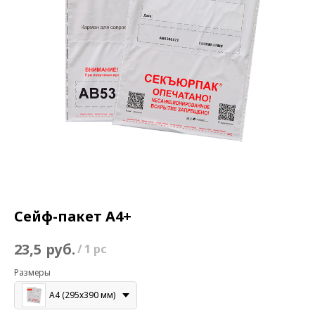
Сейф-пакет А4+
руб.
23,5
/
1 pc
Размеры
А4 (295х390 мм)