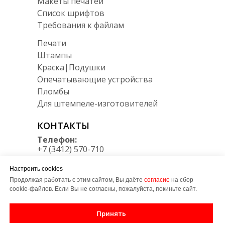
Макеты печатей
Список шрифтов
Требования к файлам
Печати
Штампы
Краска|Подушки
Опечатывающие устройства
Пломбы
Для штемпеле-изготовителей
КОНТАКТЫ
Телефон:
+7 (3412) 570-710
Мессенджеры:
Настроить cookies
Telegram/Max
+7 950 164 34 30
Продолжая работать с этим сайтом, Вы даёте
согласие
на сбор
cookie-файлов. Если Вы не согласны, пожалуйста, покиньте сайт.
E-mail:
zakaz@LT-udm.ru
Принять